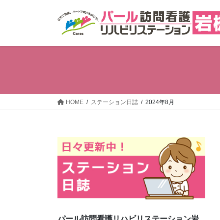
コ
ナ
ン
ビ
テ
ゲ
ン
ー
ツ
シ
へ
ョ
ス
ン
キ
に
ッ
移
HOME
ステーション日誌
2024年8月
プ
動
パール訪問看護リハビリステーション岩