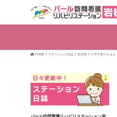
コ
ナ
ン
ビ
テ
ゲ
ン
ー
ツ
シ
へ
ョ
ス
ン
キ
に
ッ
移
HOME
ステーション日誌
未分類
ヘアドネーション
プ
動
パール訪問看護リハビリステーション岩