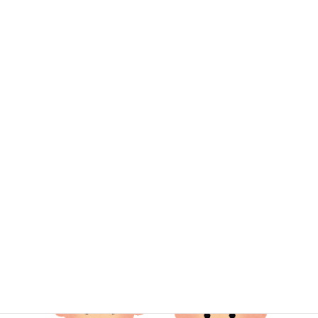
ことになります。
活動している場所は日本全国それぞれですが、思いは同じです
ね。
利用者様に訪問させていただくには絶えず学び、個人のスキルを
磨くことはもちろん、ステーションとしてどう地域に貢献できる
か考えていかねばなりません。
岩槻区の他ステーションの方で何か新しい取り組みをされている
ところがあったら情報共有していただきたいです(^▽^)/
まずは昨年から取り組んでおります、地域のケアマネージャー様
で開かれている勉強会のお手伝い、喜んでいたします。是非お声
がけください。