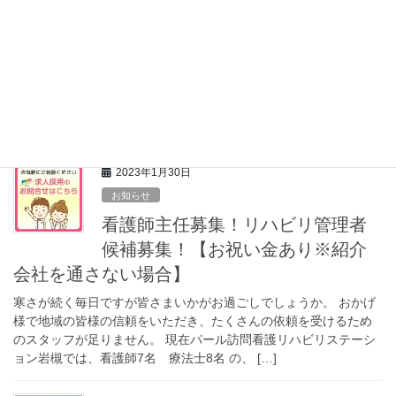
お知らせ
理学療法士、作業療法士募集！
3月から気温がぐんと上がる予報ですね！皆さま寒暖差にお気を付
けください。 理学療法士、作業療法士の皆様、日々のお仕事お疲
れ様です。 まだまだスタッフ募集してます！遠慮せずにどんどん
お問い合わせください。 もっとも必要なの […]
2023年1月30日
お知らせ
看護師主任募集！リハビリ管理者
候補募集！【お祝い金あり※紹介
会社を通さない場合】
寒さが続く毎日ですが皆さまいかがお過ごしでしょうか。 おかげ
様で地域の皆様の信頼をいただき、たくさんの依頼を受けるため
のスタッフが足りません。 現在パール訪問看護リハビリステーシ
ョン岩槻では、看護師7名 療法士8名 の、 […]