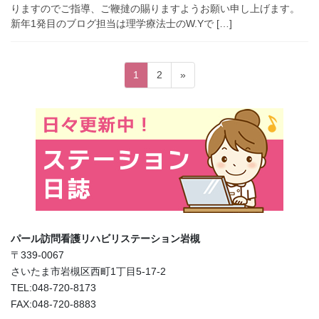
りますのでご指導、ご鞭撻の賜りますようお願い申し上げます。
新年1発目のブログ担当は理学療法士のW.Yで […]
投
固
固
1
2
»
稿
定
定
ペ
ペ
の
ー
ー
ペ
ジ
ジ
ー
ジ
送
り
パール訪問看護リハビリステーション岩槻
〒339-0067
さいたま市岩槻区西町1丁目5-17-2
TEL:048-720-8173
FAX:048-720-8883