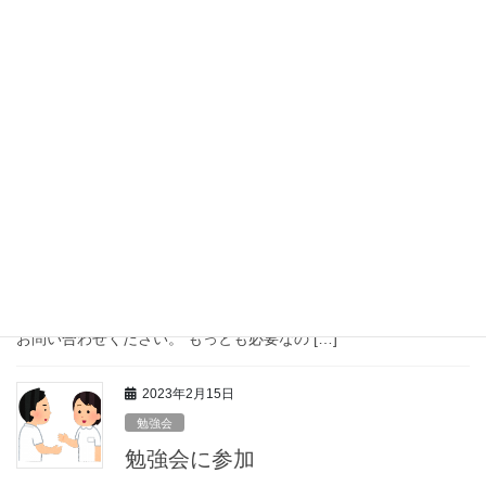
新しい命の誕生
今日もお天気よく、過ごしやすい一日ですね！ 最近、当ステーシ
ョンには、良いことがありました。 リハビリ部リーダーNさんに
お子さんが誕生されたのです。 彼はPTとして研究熱心でプロフェ
ッショナルです。また仕事熱心なひとで効 […]
2023年2月22日
お知らせ
理学療法士、作業療法士募集！
3月から気温がぐんと上がる予報ですね！皆さま寒暖差にお気を付
けください。 理学療法士、作業療法士の皆様、日々のお仕事お疲
れ様です。 まだまだスタッフ募集してます！遠慮せずにどんどん
お問い合わせください。 もっとも必要なの […]
2023年2月15日
勉強会
勉強会に参加